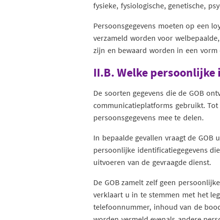
fysieke, fysiologische, genetische, psy
Persoonsgegevens moeten op een loya
verzameld worden voor welbepaalde, u
zijn en bewaard worden in een vorm d
II.B. Welke persoonlijk
De soorten gegevens die de GOB ont
communicatieplatforms gebruikt. Tot
persoonsgegevens mee te delen.
In bepaalde gevallen vraagt de GOB u
persoonlijke identificatiegegevens d
uitvoeren van de gevraagde dienst.
De GOB zamelt zelf geen persoonlijke g
verklaart u in te stemmen met het l
telefoonnummer, inhoud van de boodsc
worden vermeld evenals andere perso