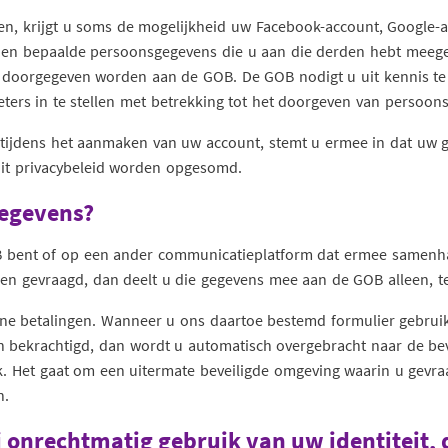
ken, krijgt u soms de mogelijkheid uw Facebook-account, Google-
nnen bepaalde persoonsgegevens die u aan die derden hebt meege
 doorgegeven worden aan de GOB. De GOB nodigt u uit kennis te
ers in te stellen met betrekking tot het doorgeven van persoons
n tijdens het aanmaken van uw account, stemt u ermee in dat uw
dit privacybeleid worden opgesomd.
gegevens?
 bent of op een ander communicatieplatform dat ermee samenh
en gevraagd, dan deelt u die gegevens mee aan de GOB alleen, te
line betalingen. Wanneer u ons daartoe bestemd formulier gebruik
en bekrachtigd, dan wordt u automatisch overgebracht naar de be
nk. Het gaat om een uitermate beveiligde omgeving waarin u gevr
n.
j onrechtmatig gebruik van uw identiteit, 