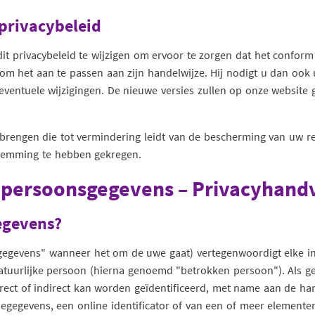
 privacybeleid
it privacybeleid te wijzigen om ervoor te zorgen dat het confor
f om het aan te passen aan zijn handelwijze. Hij nodigt u dan ook 
ventuele wijzigingen. De nieuwe versies zullen op onze website
rengen die tot vermindering leidt van de bescherming van uw rech
temming te hebben gekregen.
n persoonsgegevens – Privacyhand
gegevens?
egevens" wanneer het om de uwe gaat) vertegenwoordigt elke in
natuurlijke persoon (hierna genoemd "betrokken persoon"). Als geï
ct of indirect kan worden geïdentificeerd, met name aan de hand
iegegevens, een online identificator of van een of meer element