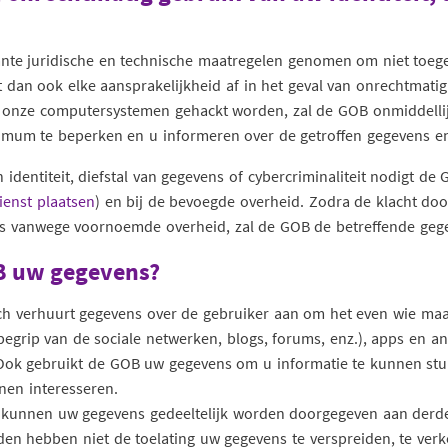
ante juridische en technische maatregelen genomen om niet toeg
an ook elke aansprakelijkheid af in het geval van onrechtmatig g
en onze computersystemen gehackt worden, zal de GOB onmiddellij
imum te beperken en u informeren over de getroffen gegevens en 
identiteit, diefstal van gegevens of cybercriminaliteit nodigt de 
ienst plaatsen
) en bij de bevoegde overheid. Zodra de klacht do
s vanwege voornoemde overheid, zal de GOB de betreffende gege
OB uw gegevens?
h verhuurt gegevens over de gebruiker aan om het even wie maar
begrip van de sociale netwerken, blogs, forums, enz.), apps en a
Ook gebruikt de GOB uw gegevens om u informatie te kunnen st
en interesseren.
, kunnen uw gegevens gedeeltelijk worden doorgegeven aan derde
den hebben niet de toelating uw gegevens te verspreiden, te verk