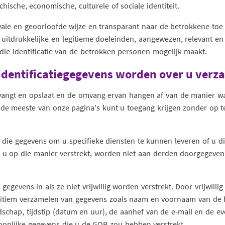
chische, economische, culturele of sociale identiteit.
le en geoorloofde wijze en transparant naar de betrokkene toe
itdrukkelijke en legitieme doeleinden, aangewezen, relevant en 
ie identificatie van de betrokken personen mogelijk maakt.
e identificatiegegevens worden over u verz
vangt en opslaat en de omvang ervan hangen af van de manier w
 de meeste van onze pagina's kunt u toegang krijgen zonder op t
 die gegevens om u specifieke diensten te kunnen leveren of u 
ie u op die manier verstrekt, worden niet aan derden doorgegeven,
egevens in als ze niet vrijwillig worden verstrekt. Door vrijwilli
egitiem verzamelen van gegevens zoals naam en voornaam van de 
hap, tijdstip (datum en uur), de aanhef van de e-mail en de eve
onlijke gegevens die u de GOB zou hebben verstrekt.