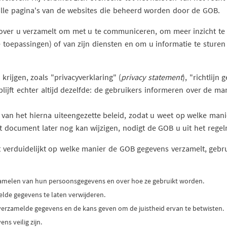
r alle pagina's van de websites die beheerd worden door de GOB.
over u verzamelt om met u te communiceren, om meer inzicht te 
toepassingen) of van zijn diensten en om u informatie te sturen 
krijgen, zoals "privacyverklaring" (
privacy statement
), "richtlij
blijft echter altijd dezelfde: de gebruikers informeren over de 
van het hierna uiteengezette beleid, zodat u weet op welke man
t document later nog kan wijzigen, nodigt de GOB u uit het regel
t verduidelijkt op welke manier de GOB gegevens verzamelt, gebru
zamelen van hun persoonsgegevens en over hoe ze gebruikt worden.
lde gegevens te laten verwijderen.
verzamelde gegevens en de kans geven om de juistheid ervan te betwisten.
ns veilig zijn.