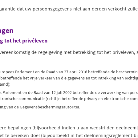
 garantie dat uw persoonsgegevens niet aan derden verkocht zull
ingen
g tot het privéleven
ereenkomstig de regelgeving met betrekking tot het privéleven,
uropees Parlement en de Raad van 27 april 2016 betreffende de beschermin
treffende het vrije verkeer van die gegevens en tot intrekking van Richtl
amd);
es Parlement en de Raad van 12 juli 2002 betreffende de verwerking van p
ektronische communicatie (richtlijn betreffende privacy en elektronische com
ting van de Gegevensbeschermingsautoritei.
ere bepalingen (bijvoorbeeld indien u aan wedstrijden deelneem
t te bereiken doel (bijvoorbeeld in het deelnemingsreglement bij