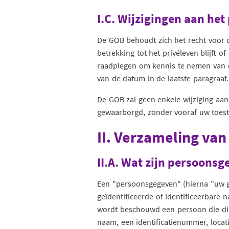
I.C. Wijzigingen aan het
De GOB behoudt zich het recht voor d
betrekking tot het privéleven blijft o
raadplegen om kennis te nemen van e
van de datum in de laatste paragraaf.
De GOB zal geen enkele wijziging aanb
gewaarborgd, zonder vooraf uw toes
II. Verzameling va
II.A. Wat zijn persoons
Een "persoonsgegeven" (hierna "uw g
geïdentificeerde of identificeerbare 
wordt beschouwd een persoon die dire
naam, een identificatienummer, locat