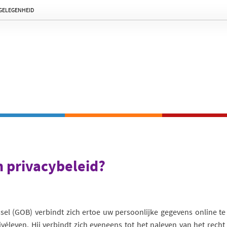
KGELEGENHEID
okies pour assurer la meilleure expérience sur notre site.
Meer informatie
ceptez l'utilisation de ces cookies
n privacybeleid?
ssel (GOB) verbindt zich ertoe uw persoonlijke gegevens online 
ivéleven. Hij verbindt zich eveneens tot het naleven van het recht