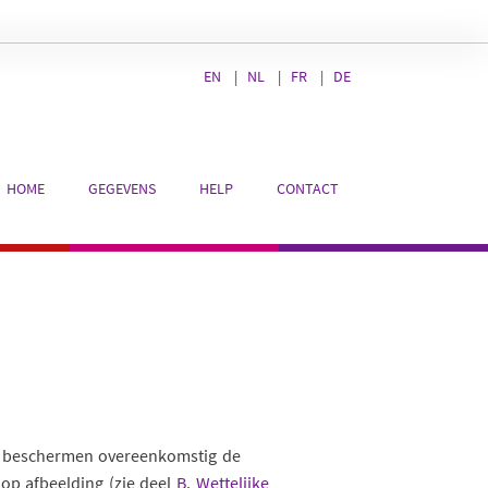
EN
|
NL
|
FR
|
DE
 gebruiksaanwijzing
.
REJETER
ACCEPTER
HOME
GEGEVENS
HELP
CONTACT
Main
navigati
te beschermen overeenkomstig de
 op afbeelding (zie deel
B. Wettelijke